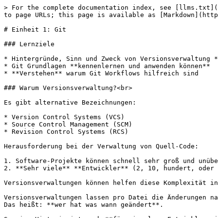
> For the complete documentation index, see [llms.txt](
to page URLs; this page is available as [Markdown](http
# Einheit 1: Git

### Lernziele

* Hintergründe, Sinn und Zweck von Versionsverwaltung *
* Git Grundlagen **kennenlernen und anwenden können**

* **Verstehen** warum Git Workflows hilfreich sind

### Warum Versionsverwaltung?<br>

Es gibt alternative Bezeichnungen:

* Version Control Systems (VCS)

* Source Control Management (SCM)

* Revision Control Systems (RCS)

Herausforderung bei der Verwaltung von Quell-Code:

1. Software-Projekte können schnell sehr groß und unübe
2. **Sehr viele** **Entwickler** (2, 10, hundert, oder 
Versionsverwaltungen können helfen diese Komplexität in
Versionsverwaltungen lassen pro Datei die Änderungen na
Das heißt: **wer hat was wann geändert**.
