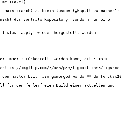
ime travel)

. main branch) zu beeinflussen („kaputt zu machen“)

nicht das zentrale Repository, sondern nur eine 
it stash apply` wieder hergestellt werden

er immer zurückgerollt werden kann, gilt: <br>

>https://imgflip.com/</a></p></figcaption></figure>

 den master bzw. main gemerged werden** dürfen.&#x20;

ll für den fehlerfreien Build einer aktuellen und 