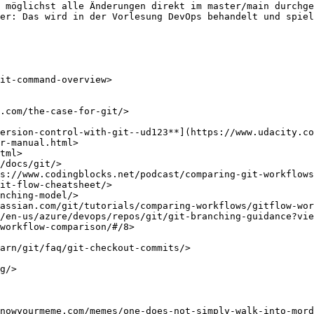
 möglichst alle Änderungen direkt im master/main durchge
er: Das wird in der Vorlesung DevOps behandelt und spiel
it-command-overview>

.com/the-case-for-git/>

ersion-control-with-git--ud123**](https://www.udacity.co
r-manual.html>

tml>

/docs/git/>

s://www.codingblocks.net/podcast/comparing-git-workflows
it-flow-cheatsheet/>

nching-model/>

assian.com/git/tutorials/comparing-workflows/gitflow-wor
/en-us/azure/devops/repos/git/git-branching-guidance?vie
workflow-comparison/#/8>

arn/git/faq/git-checkout-commits/>

g/>
