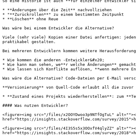
So eine Historie ist auch **für einzelner Entwickler si
* **Änderungen über die Zeit** nachvollziehen

* "**Zurückrollen**" zu einem bestimmten Zeitpunkt

* **Löschen** ohne Reue

Was wäre bei einem Entwickler die Alternative?

Viele (sehr viele) Kopien einer Datei anfertigen: jeden
praktikabel gestalten.

Bei mehreren Entwicklern kommen weitere Herausforderung
* Wie kommen die anderen -Entwickler&#x20;

* Wie kann man sehen, we**r welche Änderungen** gemacht
* Wie lassen sich Konflikte auflösen, **wenn mehrere En
Was wäre die Alternative? Code-Dateien per E-Mail versc
**Versionierung** von Quell-Code erlaubt all die zuvor 
* **Zustand eines Projekts wiederherstellen**: zum **Te
#### Was nutzen Entwickler?

<figure><img src="/files/x2OOYDwoo3p9NTfOgTuL" alt=""><
href="https://insights.stackoverflow.com/survey/2015">h
<figure><img src="/files/4I3S5s5x3OOxfV4qlyZZ" alt=""><
href="https://insights.stackoverflow.com/survey/2018">h