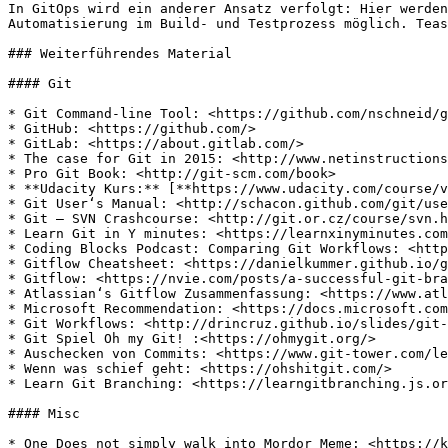
In GitOps wird ein anderer Ansatz verfolgt: Hier werden
Automatisierung im Build- und Testprozess möglich. Teas
### Weiterführendes Material

#### Git

* Git Command-line Tool: <https://github.com/nschneid/g
* GitHub: <https://github.com/>

* GitLab: <https://about.gitlab.com/>

* The case for Git in 2015: <http://www.netinstructions
* Pro Git Book: <http://git-scm.com/book>

* **Udacity Kurs:** [**https://www.udacity.com/course/v
* Git User‘s Manual: <http://schacon.github.com/git/use
* Git – SVN Crashcourse: <http://git.or.cz/course/svn.h
* Learn Git in Y minutes: <https://learnxinyminutes.com
* Coding Blocks Podcast: Comparing Git Workflows: <http
* Gitflow Cheatsheet: <https://danielkummer.github.io/g
* Gitflow: <https://nvie.com/posts/a-successful-git-bra
* Atlassian‘s Gitflow Zusammenfassung: <https://www.atl
* Microsoft Recommendation: <https://docs.microsoft.com
* Git Workflows: <http://drincruz.github.io/slides/git-
* Git Spiel Oh my Git! :<https://ohmygit.org/>

* Auschecken von Commits: <https://www.git-tower.com/le
* Wenn was schief geht: <https://ohshitgit.com/>

* Learn Git Branching: <https://learngitbranching.js.or
#### Misc
