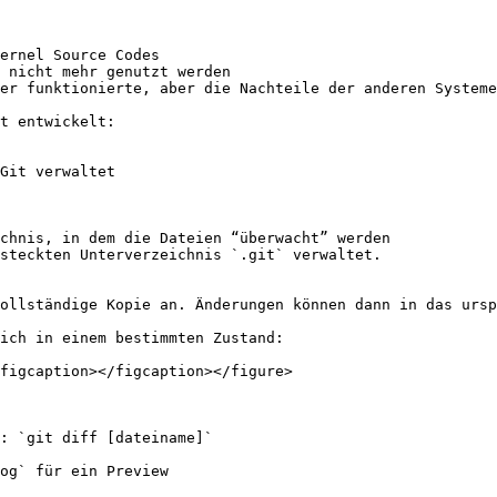
ernel Source Codes

 nicht mehr genutzt werden

er funktionierte, aber die Nachteile der anderen Systeme
t entwickelt:

chnis, in dem die Dateien “überwacht” werden

steckten Unterverzeichnis `.git` verwaltet.

ollständige Kopie an. Änderungen können dann in das ursp
ich in einem bestimmten Zustand:

figcaption></figcaption></figure>

: `git diff [dateiname]`

og` für ein Preview
