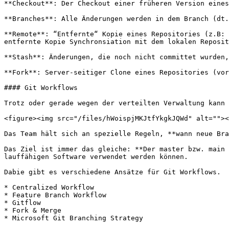
**Checkout**: Der Checkout einer früheren Version eines
**Branches**: Alle Änderungen werden in dem Branch (dt.
**Remote**: “Entfernte“ Kopie eines Repositories (z.B: 
entfernte Kopie Synchronsiation mit dem lokalen Reposit
**Stash**: Änderungen, die noch nicht committet wurden,
**Fork**: Server-seitiger Clone eines Repositories (vor
#### Git Workflows

Trotz oder gerade wegen der verteilten Verwaltung kann 
<figure><img src="/files/hWoispjMKJtfYkgkJQWd" alt=""><
Das Team hält sich an spezielle Regeln, **wann neue Bra
Das Ziel ist immer das gleiche: **Der master bzw. main 
lauffähigen Software verwendet werden können.

Dabie gibt es verschiedene Ansätze für Git Workflows.

* Centralized Workflow

* Feature Branch Workflow

* Gitflow

* Fork & Merge

* Microsoft Git Branching Strategy
