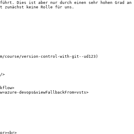
führt. Dies ist aber nur durch einen sehr hohen Grad an 
t zunächst keine Rolle für uns.

m/course/version-control-with-git--ud123)

/>

kflow>

w=azure-devops&viewFallbackFrom=vsts>
