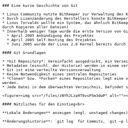
### Eine kurze Geschichte von Git

* Linux Community nutzte BitKeeper zur Verwaltung des K
* Durch Lizenzänderung des Herstellers konnte BitKeeper
* Linus Torvalds wollte ein System, das ähnlich BitKeep
durch Kopieren aller Dateien)

* Innerhalb weniger Tage wurde die erste Version von Gi
  * April 2005 Ankündigung des Projektes

  * April 2005 Self-Hosting des Projektes

  * Juni 2005 wurde der Linux 2.6 Kernel bereits durch Git verwaltet

#### Git Grundlagen

* *Git Repository*: Vereinfacht ausgedrückt, ein Verzei
* Metadaten (einschl. der Historie) werden in einem ver
* Git ist eine verteilte Versionsverwaltung

* Keine Notwendigkeit eines zentralen Repositories

* *Clonen* bzw. *Forken* eines Repositories legt eine v
werden.

* Jede Datei in dem überwachten Verzeichnis, befindet s
<figure><img src="/files/zNYhJLza9T6vsP5m3dwP" alt=""><
#### Nützliches für den Einstieg<br>

**Lokale Änderungen** anzeigen (engl. unstaged changes)
**Änderungshistorie**: `git log` für Commits, `git –p l