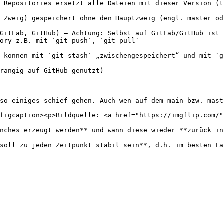
 Repositories ersetzt alle Dateien mit dieser Version (t
 Zweig) gespeichert ohne den Hauptzweig (engl. master od
GitLab, GitHub) – Achtung: Selbst auf GitLab/GitHub ist 
ory z.B. mit `git push`, `git pull`

 können mit `git stash` „zwischengespeichert“ und mit `g
rangig auf GitHub genutzt)

so einiges schief gehen. Auch wen auf dem main bzw. mast
figcaption><p>Bildquelle: <a href="https://imgflip.com/"
nches erzeugt werden** und wann diese wieder **zurück in
soll zu jeden Zeitpunkt stabil sein**, d.h. im besten Fa