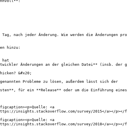
nnvoll**:

 Tag, nach jeder Änderung. Wie werden die Änderungen pro
en hinzu:

 hat

twickler Änderungen an der gleichen Datei** (insb. der g
hicken? &#x20;

genannten Probleme zu lösen, außerdem lässt sich der

sten**, für ein **Release** oder um die Einführung eines
figcaption><p>Quelle: <a 
ttps://insights.stackoverflow.com/survey/2015</a></p></f
figcaption><p>Quelle: <a 
ttps://insights.stackoverflow.com/survey/2018</a></p></f