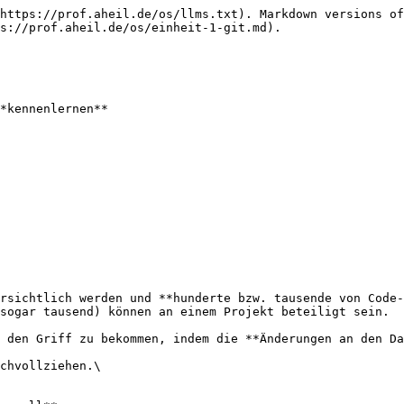
https://prof.aheil.de/os/llms.txt). Markdown versions of
s://prof.aheil.de/os/einheit-1-git.md).

*kennenlernen**

rsichtlich werden und **hunderte bzw. tausende von Code-
sogar tausend) können an einem Projekt beteiligt sein.

 den Griff zu bekommen, indem die **Änderungen an den Da
chvollziehen.\
